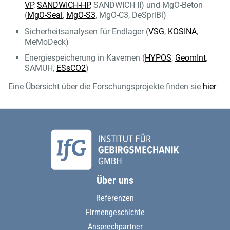
VP
,
SANDWICH-HP
, SANDWICH II) und MgO-Beton
(
MgO-Seal
,
MgO-S3
, MgO-C3, DeSpriBi)
Sicherheitsanalysen für Endlager (
VSG
,
KOSINA
,
MeMoDeck)
Energiespeicherung in Kavernen (
HYPOS
,
GeomInt
,
SAMUH,
ESsCO2
)
Eine Übersicht über die Forschungsprojekte finden sie
hier
Über uns
Referenzen
Firmengeschichte
Ansprechpartner