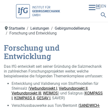
DE
EN
Startseite
Leistungen
Gebirgsmodellierung
Forschung und Entwicklung
Forschung und
Entwicklung
Das IfG entwickelt seit seiner Gründung die Salzmechanik
in zahlreichen Forschungsprojekten weiter, welche
beispielsweise die folgenden Themenkomplexe umfassen:
Entwicklung und Validierung von Stoffmodellen für
Steinsalz (
Verbundprojekt I
,
Verbundprojekt II
,
Verbundprojekt III
,
WEIMOS
) und Salzgrus (
KOMPASS
I
,
KOMPASS II
,
GESAV I
, SAVER)
Verschlussbauwerke aus Ton/Bentonit (
SANDWICH-