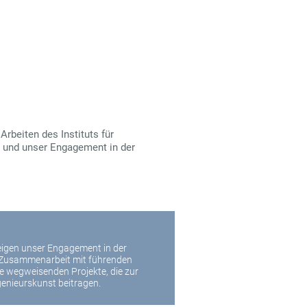
rbeiten des Instituts für
e und unser Engagement in der
igen unser Engagement in der
Zusammenarbeit mit führenden
e wegweisenden Projekte, die zur
enieurskunst beitragen.