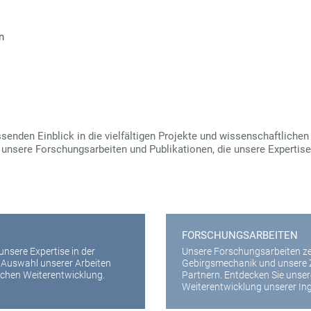
n
nden Einblick in die vielfältigen Projekte und wissenschaftlichen A
 unsere Forschungsarbeiten und Publikationen, die unsere Expertis
FORSCHUNGSARBEITEN
nsere Expertise in der
Unsere Forschungsarbeiten ze
e Auswahl unserer Arbeiten
Gebirgsmechanik und unsere 
ichen Weiterentwicklung.
Partnern. Entdecken Sie unser
Weiterentwicklung unserer Ing